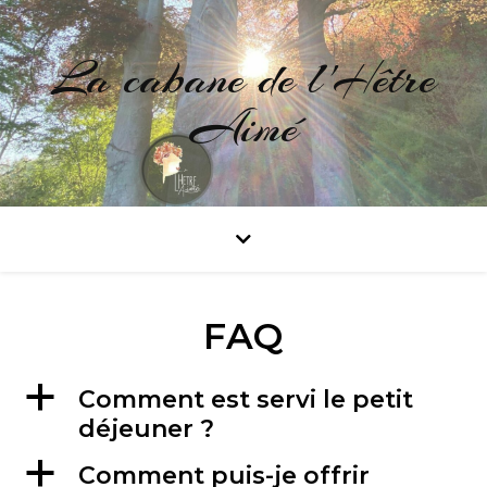
La cabane de l'Hêtre
Aimé
FAQ
a
Comment est servi le petit
déjeuner ?
a
Comment puis-je offrir